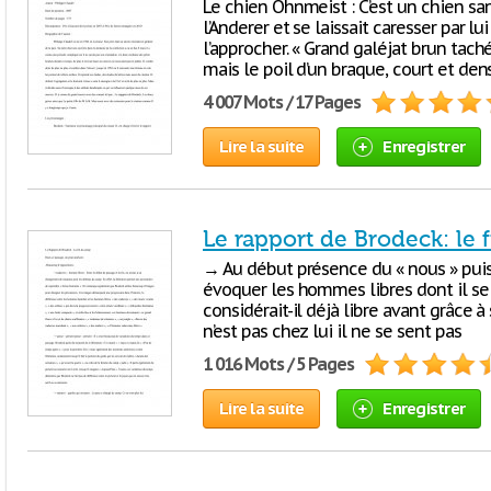
Le chien Ohnmeist : C’est un chien sa
l’Anderer et se laissait caresser par l
l’approcher. « Grand galéjat brun taché 
mais le poil d’un braque, court et dens
4 007 Mots / 17 Pages
Lire la suite
Enregistrer
Le rapport de Brodeck: le 
→ Au début présence du « nous » puis
évoquer les hommes libres dont il se d
considérait-il déjà libre avant grâce à
n’est pas chez lui il ne se sent pas
1 016 Mots / 5 Pages
Lire la suite
Enregistrer