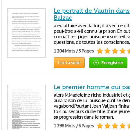
Le portrait de Vautrin dan
Balzac
a eu affaire avec la loi ; il a vécu en
peut-être a-t-il connu la prison. En 
connaît les juges puisque « son œil s
questions, de toutes les consciences
1 204 Mots / 5 Pages
Lire la suite
Enregistrer
Le premier homme qui pass
alors M.Madeleine riche industriel et g
aura raison de lui puisque qu’il se d
vagabond.Pourtant Jean Valjean finira
fois au secours d’une fille d’une je
sa progression dans le roman,
1 298 Mots / 6 Pages