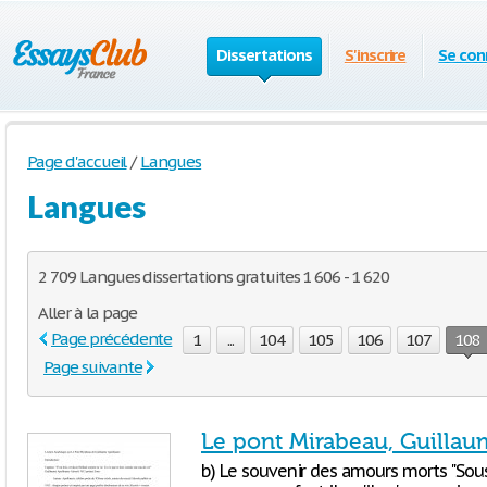
Dissertations
S'inscrire
Se con
Page d'accueil
/
Langues
Langues
2 709 Langues dissertations gratuites 1 606 - 1 620
Aller à la page
Page précédente
1
...
104
105
106
107
108
Page suivante
Le pont Mirabeau, Guillau
b) Le souvenir des amours morts "Sous