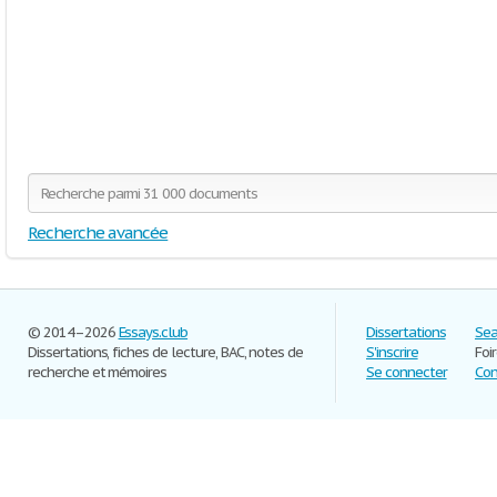
Recherche avancée
© 2014–2026
Essays.club
Dissertations
Sea
Dissertations, fiches de lecture, BAC, notes de
S'inscrire
Foi
recherche et mémoires
Se connecter
Con