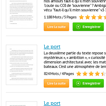
nos amours faut-il qu'il m'en souvienn
"coule ou COI de "souvienne" ? Ambigü
vécu "faut-il qu'il m'en souvienne" v.
1 188 Mots / 5 Pages
Lire la suite
Enregistrer
Le port
La deuxième partie du texte repose su
mystérieux », « ambition », « curiosit
dimension architectural avec les mat
bateaux. C'est une atmosphère de lent
824 Mots / 4 Pages
Lire la suite
Enregistrer
Le port