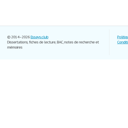
© 2014–2026
Essays.club
Politiq
Dissertations, fiches de lecture, BAC, notes de recherche et
Conditi
mémoires