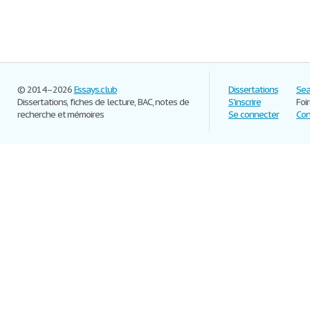
© 2014–2026
Essays.club
Dissertations
Sea
Dissertations, fiches de lecture, BAC, notes de
S'inscrire
Foi
recherche et mémoires
Se connecter
Con