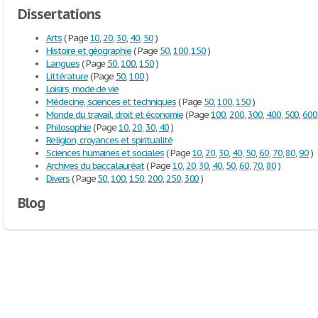
Dissertations
Arts
( Page
10
,
20
,
30
,
40
,
50
)
Histoire et géographie
( Page
50
,
100
,
150
)
Langues
( Page
50
,
100
,
150
)
Littérature
( Page
50
,
100
)
Loisirs, mode de vie
Médecine, sciences et techniques
( Page
50
,
100
,
150
)
Monde du travail, droit et économie
( Page
100
,
200
,
300
,
400
,
500
,
600
Philosophie
( Page
10
,
20
,
30
,
40
)
Religion, croyances et spiritualité
Sciences humaines et sociales
( Page
10
,
20
,
30
,
40
,
50
,
60
,
70
,
80
,
90
)
Archives du baccalauréat
( Page
10
,
20
,
30
,
40
,
50
,
60
,
70
,
80
)
Divers
( Page
50
,
100
,
150
,
200
,
250
,
300
)
Blog