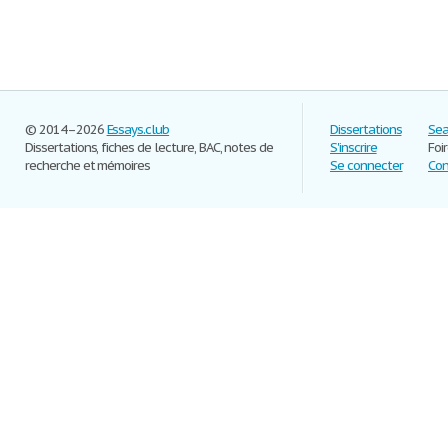
© 2014–2026
Essays.club
Dissertations
Sea
Dissertations, fiches de lecture, BAC, notes de
S'inscrire
Foi
recherche et mémoires
Se connecter
Con