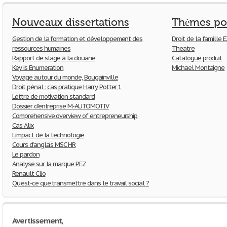
Nouveaux dissertations
Thèmes po
Gestion de la formation et développement des
Droit de la famille
ressources humaines
Theatre
Rapport de stage à la douane
Catalogue produit
Key is Enumeration
Michael Montaigne
Voyage autour du monde, Bougainville
Droit pénal : cas pratique Harry Potter 1
Lettre de motivation standard
Dossier d'entreprise M-AUTOMOTIV
Comprehensive overview of entrepreneurship
Cas Alix
L'impact de la technologie
Cours d’anglais MSC HR
Le pardon
Analyse sur la marque PEZ
Renault Clio
Qu'est-ce que transmettre dans le travail social ?
Avertissement,