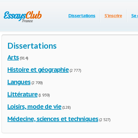
Dissertations
S'inscrire
Se 
Dissertations
Arts
(914)
Histoire et géographie
(2 777)
Langues
(2 709)
Littérature
(1 959)
Loisirs, mode de vie
(128)
Médecine, sciences et techniques
(2 527)