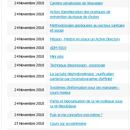
24 Novembre 2018
Carrière sénatoriale de Vespasien
Action d’amélioration des pratiques de
24 Novembre 2018
prévention du risque de chutes
Méthodologies appliquées au secteur sanitaire
24 Novembre 2018
et social
24 Novembre 2018
Mission - Mettre en place un Active Directory
24 Novembre 2018
ADM 3010
24 Novembre 2018
Mini jobs
24 Novembre 2018
Technique d'expression - sociologie
La lactate déshydrogénase : purification
24 Novembre 2018
partielle par chromatographie d’affinité
Systèmes d'information pour les managers -
24 Novembre 2018
cours majeur
Partis et bipolarisation de la vie politique sous
24 Novembre 2018
la Ve République
24 Novembre 2018
Puis-je me connaître moi-même ?
23 Novembre 2018
Cours sur le patrimoine