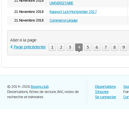
21 Novembre 2018
UNIVERSITAIRE
21 Novembre 2018
Rapport Lick Montpellier 2017
21 Novembre 2018
Commerce Légale
Aller à la page
Page précédente
1
2
3
4
5
6
7
8
9
© 2014–2026
Essays.club
Dissertations
Sea
Dissertations, fiches de lecture, BAC, notes de
S'inscrire
Foi
recherche et mémoires
Se connecter
Con