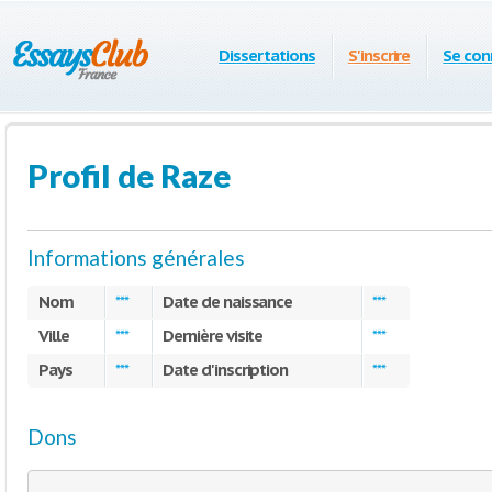
Dissertations
S'inscrire
Se con
Profil de Raze
Informations générales
Nom
Date de naissance
***
***
Ville
Dernière visite
***
***
Pays
Date d'inscription
***
***
Dons