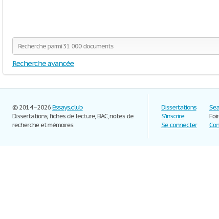
Recherche avancée
© 2014–2026
Essays.club
Dissertations
Sea
Dissertations, fiches de lecture, BAC, notes de
S'inscrire
Foi
recherche et mémoires
Se connecter
Con