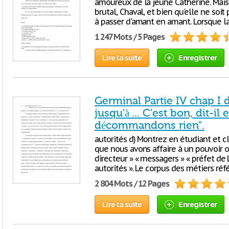
amoureux de la jeune Catherine. Mais c
brutal, Chaval, et bien qu'elle ne soit
à passer d'amant en amant. Lorsque 
1 247 Mots / 5 Pages
Lire la suite
Enregistrer
Germinal Partie IV chap I 
jusqu'à ... C'est bon, dit-il
décommandons rien".
autorités d) Montrez en étudiant et c
que nous avons affaire à un pouvoir or
directeur » « messagers » « préfet de 
autorités ». Le corpus des métiers réf
2 804 Mots / 12 Pages
Lire la suite
Enregistrer