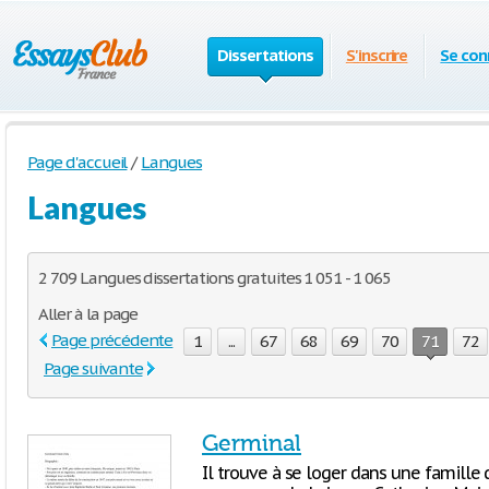
Dissertations
S'inscrire
Se con
Page d'accueil
/
Langues
Langues
2 709 Langues dissertations gratuites 1 051 - 1 065
Aller à la page
Page précédente
1
...
67
68
69
70
71
72
Page suivante
Germinal
Il trouve à se loger dans une famille