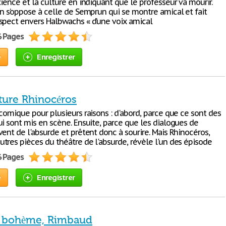
ience et la culture en indiquant que le professeur va mourir.
on s’oppose à celle de Semprun qui se montre amical et fait
spect envers Halbwachs « d’une voix amical
6 Pages
e
Enregistrer
cture Rhinocéros
comique pour plusieurs raisons : d'abord, parce que ce sont des
ui sont mis en scène. Ensuite, parce que les dialogues de
ent de l'absurde et prêtent donc à sourire. Mais Rhinocéros,
tres pièces du théâtre de l'absurde, révèle l'un des épisode
6 Pages
e
Enregistrer
a bohème, Rimbaud