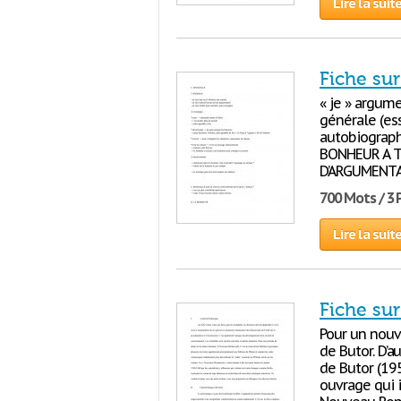
Lire la suit
Fiche sur
« je » argum
générale (es
autobiograph
BONHEUR A T
D’ARGUMENTA
700 Mots / 3
Lire la suit
Fiche su
Pour un nouv
de Butor. D’
de Butor (19
ouvrage qui i