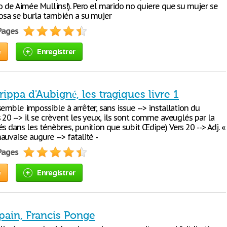
o de Aimée Mullins!). Pero el marido no quiere que su mujer se
posa se burla también a su mujer
 Pages
e
Enregistrer
rippa d'Aubigné, les tragiques livre 1
emble impossible à arrêter, sans issue --> installation du
 20 --> il se crèvent les yeux, ils sont comme aveuglés par la
s dans les ténèbres, punition que subit Œdipe) Vers 20 --> Adj. «
uvaise augure --> fatalité -
 Pages
e
Enregistrer
 pain, Francis Ponge