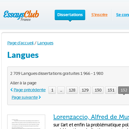
Dissertations
S'inscrire
Se con
Page d'accueil
/
Langues
Langues
2 709 Langues dissertations gratuites 1 966 - 1 980
Aller à la page
Page précédente
1
...
128
129
130
131
132
Page suivante
Lorenzaccio, Alfred de Muss
sur l’art et enfin la problématique pol