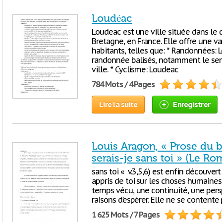
Loudéac
Loudeac est une ville située dans le
Bretagne, en France. Elle offre une var
habitants, telles que: * Randonnées: 
randonnée balisés, notamment le sen
ville. * Cyclisme: Loudeac
784 Mots / 4 Pages
Lire la suite
Enregistrer
Louis Aragon, « Prose du b
serais-je sans toi » (Le Ro
sans toi « v.3,5,6) est enfin découvert p
appris de toi sur les choses humaines»
temps vécu, une continuité, une per
raisons d’espérer. Elle ne se contente
1 625 Mots / 7 Pages