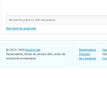
Recherche avancée
© 2014–2026
Essays.club
Dissertations
Sea
Dissertations, fiches de lecture, BAC, notes de
S'inscrire
Foi
recherche et mémoires
Se connecter
Con