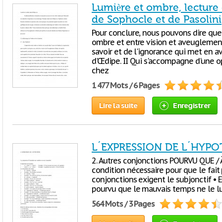
Lumière et ombre, lecture
de Sophocle et de Pasolini
Pour conclure, nous pouvons dire que
ombre et entre vision et aveuglement 
savoir et de l'ignorance qui met en a
d'Œdipe. II Qui s'accompagne d'une op
chez
1 477 Mots / 6 Pages
Lire la suite
Enregistrer
L´EXPRESSION DE L´HYP
2. Autres conjonctions POURVU QUE /
condition nécessaire pour que le fait 
conjonctions exigent le subjonctif • 
pourvu que le mauvais temps ne le lu
564 Mots / 3 Pages