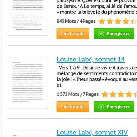
paroxysme. Quel est donc le pouvoir de
de l’amour A. Le temps, allié de l’amo
» montre la brièveté du phénomène 
849 Mots / 4 Pages
Lire la suite
Enregistrer
Louise Labé, sonnet 14
- Vers 1 à 9 : Désir de vivre A travers c
mélange de sentiments contradictoires.
la joie : « l’heur passé» évoqué au ve
et
1 572 Mots / 7 Pages
Lire la suite
Enregistrer
Louise Labé, sonnet XIV