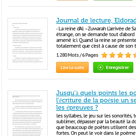
Journal de lecture, Eldora
- La reine d’Al –Zuwarah L’arrivée de S
étrange, on se demande tout d’abord qu
amené ici. Quand la reine se présent
totalement que c’est à cause de son 
1 280 Mots / 6 Pages
Lire la suite
Enregistrer
Jusqu'à quels points les p
l'écriture de la poésie un
les épreuves ?
les syllabes, le jeu sur les sonorités,
sublimer, dépasser par la beauté la dou
que beaucoup de poètes utilsent de
fortes. On peut le voir dans le poèm