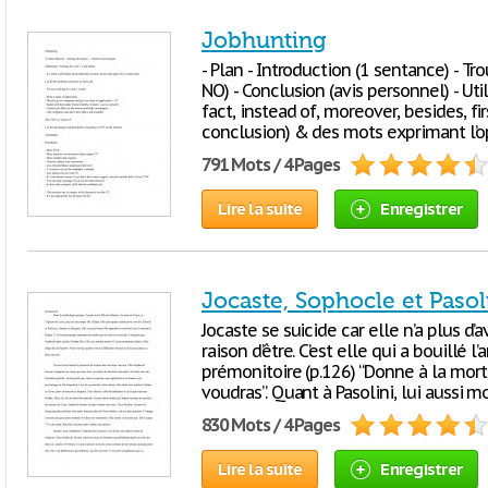
Jobhunting
- Plan - Introduction (1 sentance) - Tro
NO) - Conclusion (avis personnel) - Uti
fact, instead of, moreover, besides, firs
conclusion) & des mots exprimant l’op
791 Mots / 4 Pages
Lire la suite
Enregistrer
Jocaste, Sophocle et Pasol
Jocaste se suicide car elle n’a plus d’
raison d’être. C’est elle qui a bouillé 
prémonitoire (p.126) “Donne à la mort
voudras”. Quant à Pasolini, lui aussi 
830 Mots / 4 Pages
Lire la suite
Enregistrer