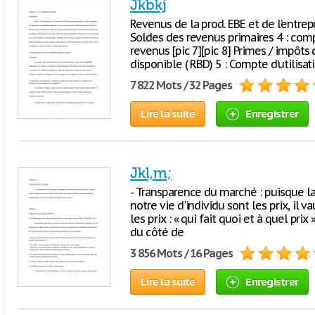
Jkbkj
Revenus de la prod. EBE et de l’entrepr
Soldes des revenus primaires 4 : comp
revenus [pic 7][pic 8] Primes / impôt
disponible ( RBD) 5 : Compte d’utilisat
7 822 Mots / 32 Pages
Lire la suite
Enregistrer
Jkl,m;
- Transparence du marché : puisque la
notre vie d'individu sont les prix, il
les prix : « qui fait quoi et à quel prix
du côté de
3 856 Mots / 16 Pages
Lire la suite
Enregistrer