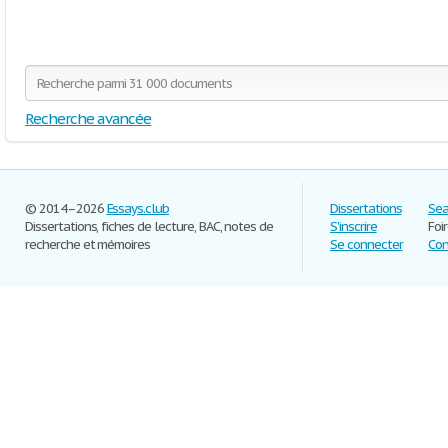
Recherche avancée
© 2014–2026
Essays.club
Dissertations
Sea
Dissertations, fiches de lecture, BAC, notes de
S'inscrire
Foi
recherche et mémoires
Se connecter
Con