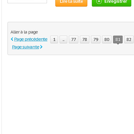
Lire la suite
Enregistrer
Aller à la page
Page précédente
1
...
77
78
79
80
81
82
Page suivante