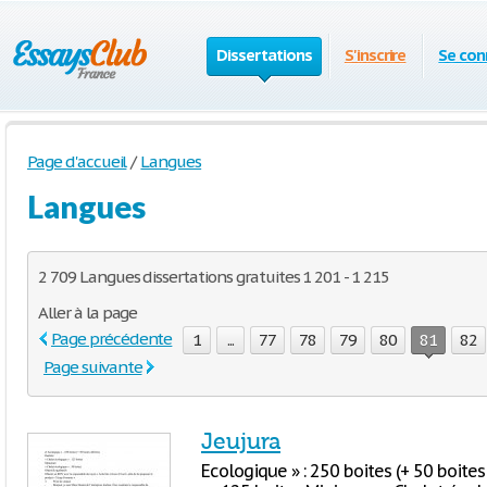
Dissertations
S'inscrire
Se con
Page d'accueil
/
Langues
Langues
2 709 Langues dissertations gratuites 1 201 - 1 215
Aller à la page
Page précédente
1
...
77
78
79
80
81
82
Page suivante
Jeujura
Ecologique » : 250 boites (+ 50 boites