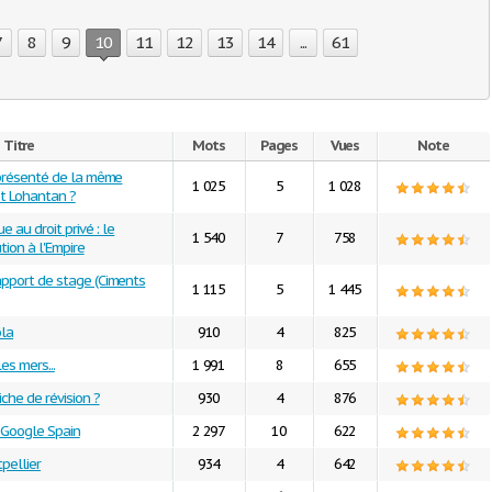
7
8
9
10
11
12
13
14
...
61
Titre
Mots
Pages
Vues
Note
eprésenté de la même
1 025
5
1 028
et Lohantan ?
e au droit privé : le
1 540
7
758
tion à l'Empire
pport de stage (Ciments
1 115
5
1 445
ola
910
4
825
es mers...
1 991
8
655
che de révision ?
930
4
876
 Google Spain
2 297
10
622
pellier
934
4
642