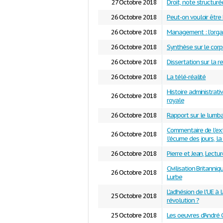
27 Octobre 2018
Droit, note structuré
26 Octobre 2018
Peut-on vouloir être
26 Octobre 2018
Management : l'orga
26 Octobre 2018
Synthèse sur le corps
26 Octobre 2018
Dissertation sur la re
26 Octobre 2018
La télé-réalité
Histoire administrati
26 Octobre 2018
royale
26 Octobre 2018
Rapport sur le lumb
Commentaire de l'ext
26 Octobre 2018
l'écume des jours, la 
26 Octobre 2018
Pierre et Jean, Lectu
Civilisation Britanniq
26 Octobre 2018
Lurbe
L'adhésion de l'UE à
25 Octobre 2018
révolution ?
25 Octobre 2018
Les oeuvres d'André 