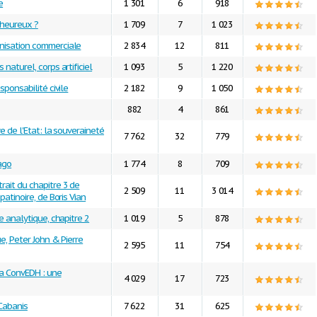
e
1 301
6
918
 heureux ?
1 709
7
1 023
nisation commerciale
2 834
12
811
 naturel, corps artificiel
1 093
5
1 220
sponsabilité civile
2 182
9
1 050
882
4
861
ve de l'Etat: la souveraineté
7 762
32
779
ago
1 774
8
709
rait du chapitre 3 de
2 509
11
3 014
patinoire, de Boris Vian
re analytique, chapitre 2
1 019
5
878
ue, Peter John & Pierre
2 595
11
754
 la ConvEDH : une
4 029
17
723
Cabanis
7 622
31
625