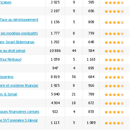
ançaises
2 025
9
595
2 197
9
656
in face au développement
1 156
5
809
 les modèles explicatifs
1 777
8
739
ps, Israel Bidermanas
1 292
6
640
e au droit pénal
10 886
44
584
rthur Rimbaud
1 039
5
1 163
947
4
893
learning
8 819
36
684
nt et système financier.
1 925
8
916
es & Ismail
5 040
21
789
4 304
18
672
ues financières corrigés
922
4
853
e SVT première S (devoir
1 113
5
1 089