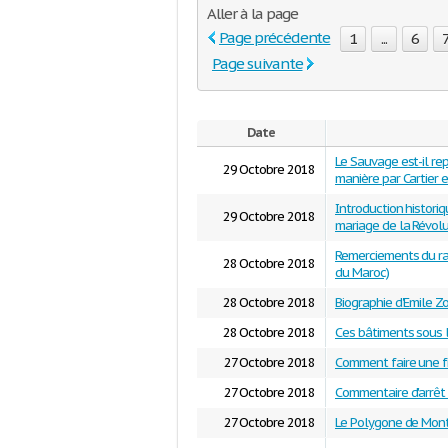
Aller à la page
Page précédente
1
...
6
Page suivante
Date
Le Sauvage est-il r
29 Octobre 2018
manière par Cartier 
Introduction historiqu
29 Octobre 2018
mariage de la Révolu
Remerciements du ra
28 Octobre 2018
du Maroc)
28 Octobre 2018
Biographie d'Emile Z
28 Octobre 2018
Ces bâtiments sous l
27 Octobre 2018
Comment faire une fi
27 Octobre 2018
Commentaire d'arrêt
27 Octobre 2018
Le Polygone de Mont