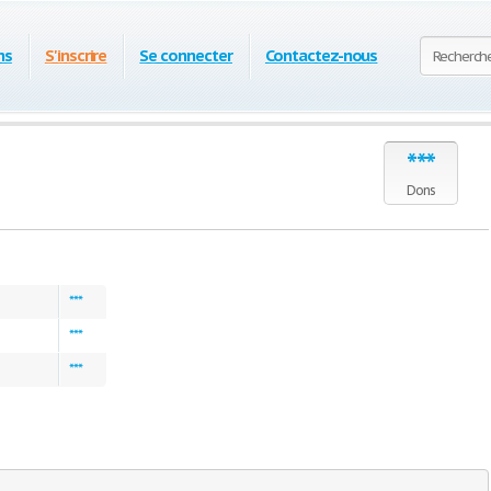
ns
S'inscrire
Se connecter
Contactez-nous
***
Dons
***
***
***