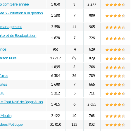
BTS com 1ère année
1 830
8
2 277
é 3 - initiation à la gestion
1 580
7
989
de management
2 558
11
905
uite et de Réadaptation
1 678
7
726
ance
963
4
629
Raison Pure
17 217
69
829
1 895
8
706
faires
6 384
26
789
nales
1 698
7
666
ATE
1 212
5
711
Le Chat Noir" de Edgar Allan
1 415
6
2 655
n Moulin
2 422
10
768
Idées Politique
31 010
125
832