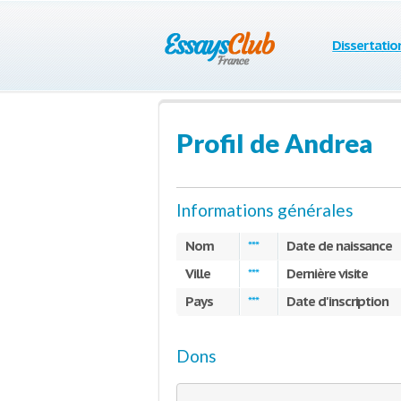
Dissertatio
Profil de Andrea
Informations générales
Nom
Date de naissance
***
Ville
Dernière visite
***
Pays
Date d'inscription
***
Dons