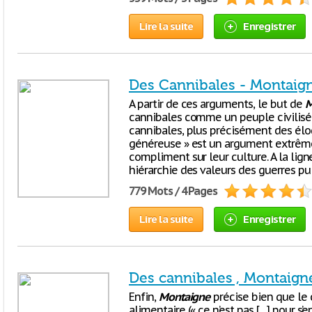
Lire la suite
Enregistrer
Des Cannibales - Montaign
A partir de ces arguments, le but de
M
cannibales comme un peuple civilisé. 
cannibales, plus précisément des élog
généreuse » est un argument extrêmeme
compliment sur leur culture. A la lign
hiérarchie des valeurs des guerres pui
779 Mots / 4 Pages
Lire la suite
Enregistrer
Des cannibales , Montaign
Enfin,
Montaigne
précise bien que le 
alimentaire (« ce n’est pas […] pour s’