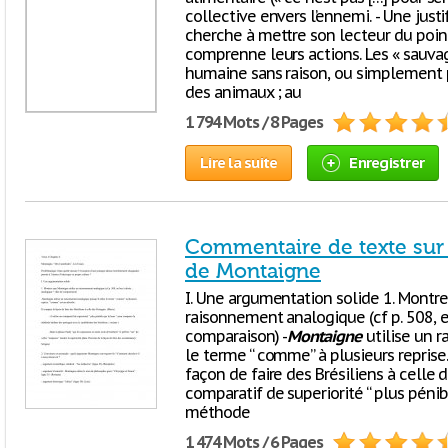
collective envers l’ennemi. - Une jus
cherche à mettre son lecteur du point
comprenne leurs actions. Les « sauva
humaine sans raison, ou simplement p
des animaux ; au
1 794 Mots / 8 Pages
Lire la suite
Enregistrer
Commentaire de texte sur l
de Montaigne
I. Une argumentation solide 1. Montr
raisonnement analogique (cf p. 508, e
comparaison) -
Montaigne
utilise un r
le terme “ comme” à plusieurs reprise
façon de faire des Brésiliens à celle de
comparatif de superiorité “ plus pénib
méthode
1 474 Mots / 6 Pages