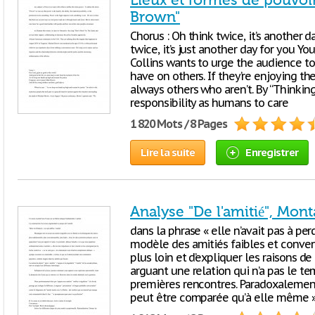
Lieux et formes de pouvoir
Brown"
Chorus : Oh think twice, it’s another 
twice, it’s just another day for you Yo
Collins wants to urge the audience to
have on others. If they’re enjoying the
always others who aren’t. By “Thinking
responsibility as humans to care
1 820 Mots / 8 Pages
Lire la suite
Enregistrer
Analyse "De l'amitié", Mon
dans la phrase « elle n’avait pas à per
modèle des amitiés faibles et conventio
plus loin et d’expliquer les raisons de
arguant une relation qui n’a pas le te
premières rencontres. Paradoxalemen
peut être comparée qu’à elle même »,