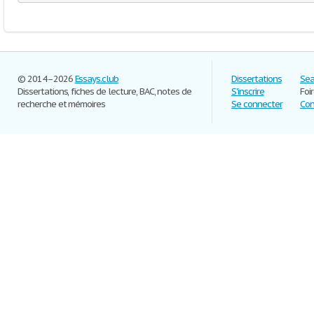
© 2014–2026
Essays.club
Dissertations
Sea
Dissertations, fiches de lecture, BAC, notes de
S'inscrire
Foi
recherche et mémoires
Se connecter
Con