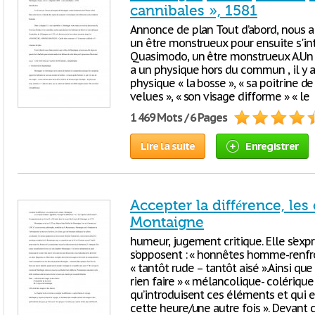
cannibales », 1581
Annonce de plan Tout d’abord, nous
un être monstrueux pour ensuite s'int
Quasimodo, un être monstrueux A.U
a un physique hors du commun , il y 
physique « la bosse », « sa poitrine d
velues », « son visage difforme » « le
1 469 Mots / 6 Pages
Lire la suite
Enregistrer
Accepter la différence, les 
Montaigne
humeur, jugement critique. Elle s’ex
s’opposent : « honnêtes homme-renfrog
« tantôt rude – tantôt aisé ».Ainsi que
rien faire » « mélancolique- colérique 
qu’introduisent ces éléments et qui ex
cette heure/une autre fois ». Devant cet