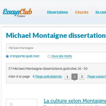
Dissertations
S'inscrire
Se con
Michael Montaigne dissertations
n'importe quel mot
tous les mots
57 Michael Montaigne dissertations gratuites 26 - 50
Aller à la page
Page précédente
Page suivan
1
2
3
La culture selon Montaign