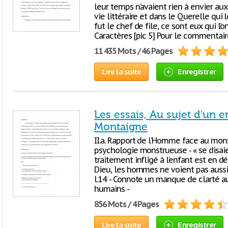
leur temps n’avaient rien à envier aux
vie littéraire et dans le Querelle qui
fut le chef de file, ce sont eux qui l
Caractères [pic 5] Pour le commentaire
11 435 Mots / 46 Pages
Lire la suite
Enregistrer
Les essais, Au sujet d'un 
Montaigne
II.a. Rapport de l’Homme face au mons
psychologie monstrueuse - « se disaient
traitement infligé à l’enfant est en d
Dieu, les hommes ne voient pas aussi 
l.14 - Connote un manque de clarté a
humains -
856 Mots / 4 Pages
Lire la suite
Enregistrer