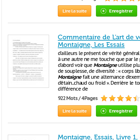
Lire la suite
Enregistrer
Commentaire de L'art de v
Montaigne, Les Essais
d’ailleurs le présent de vérité général
à une autre ne me touche que par le pl
d’abord voir que
Montaigne
utilise pl
de souplesse, de diversité : « corps li
Montaigne
fait une alternance d’exemp
d’étain...chaud ou froid ». Derrière le 
différence de
922 Mots / 4 Pages
Lire la suite
Enregistrer
Montaigne, Essais, Livre 1,