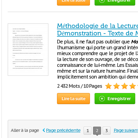
Méthodologie de la Lectur
Démonstration - Texte de
De plus, il ne faut pas oublier que
Mo
l’humanisme qui porte un grand intér
mieux comprendre que le projet de l’
la lecture de son ouvrage, de se décou
connaissance de lui-même. Les Essais
même et sur la nature humaine. Fina
implicitement son ambition qui deme
2 432 Mots / 10 Pages
Lire la suite
Enregistrer
Aller à la page
Page précédente
Page suivan
1
2
3