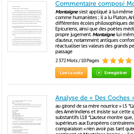
Commentaire composé Mon
Montaigne
s'est appliqué à lui-même 
comme humanistes ; il a lu Platon, Ari
différentes écoles philosophiques de 
Epicuriens, ainsi que des poètes méd
propre jugement.
Montaigne
lui même
d’auteur, notamment antiques confo
réactualiser les valeurs des grands pen
passage
2 372 Mots / 10 Pages
Lire la suite
Enregistrer
Analyse de « Des Coches »,
au girond de sa mère nourrice » l.5 *
des Amérindiens et insiste sur cette
substantifs l.18 *L’auteur montre que,
supérieurs aux Européens contrairem
comparaison « n’en avoir pas tant qu’