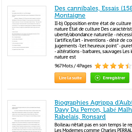
Des cannibales, Essais (158
Montaigne
II-b) Opposition entre état de culture
nature État de culture Des caractéristiq
uberté/abondance naturelle - nécessité
l'artifice/l'art - inventions - désir de
jugements -"cet heureux point" - pure
- altérations - barbares, sauvages Les
nature est
967 Mots / 4 Pages
Lire la suite
Enregistrer
Biographies Agrippa d'Aubi
Davy Du Perron, Labé Malh
Rabelais, Ronsard
Boileau n’était pas en son temps le r
Les Modernes comme Charles PERRAULT