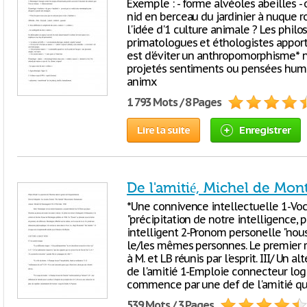
Exemple : - forme alvéoles abeilles - 
nid en berceau du jardinier à nuque r
l'idée d'1 culture animale ? Les philo
primatologues et éthologistes apport
est d'éviter un anthropomorphisme* na
projetés sentiments ou pensées huma
animx
1 793 Mots / 8 Pages
Lire la suite
Enregistrer
De l'amitié, Michel de Mon
*Une connivence intellectuelle 1-Voc
"précipitation de notre intelligence, p
intelligent 2-Pronom personelle "nou
le/les mêmes personnes. Le premier r
à M. et LB réunis par l'esprit. III/ Un 
de l'amitié 1-Emploie connecteur log
commence par une def de l'amitié qu
539 Mots / 3 Pages