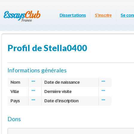
Dissertations
S'inscrire
Se con
Profil de Stella0400
Informations générales
Nom
Date de naissance
***
***
Ville
Dernière visite
***
***
Pays
Date d'inscription
***
***
Dons