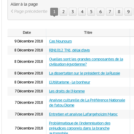
Aller à la page
Page précédente
1
2
3
4
5
6
7
8
9
Date
Titre
9 Décembre 2018
Cas Nounours
8 Décembre 2018
RIN1012 TN1, délai d'avis
Quelles sont les grandes composantes de la
8 Décembre 2018
civilisation égyptienne?
8 Décembre 2018
La dissertation sur le président de la Russie
8 Décembre 2018
L'Utilitarisme - Le bonheur
7 Décembre 2018
Les droits de l'Homme
Analyse culturelle de La Préférence Nationale
7 Décembre 2018
de fatou Diome
7 Décembre 2018
Entretien et analyse Lafargeholcim Maroc
Problématique de l’indemnisation des
7 Décembre 2018
préjudices corporels dans la branche
automobile