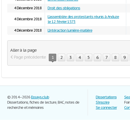
4 Décembre 2018
Droit des obligations
L’assemblée des protestants réunis à Anduze
4 Décembre 2018
le 12 février 1573
4 Décembre 2018
L'intéraction lumière-matière
Aller à la page
Page précédente
1
2
3
4
5
6
7
8
9
© 2014–2026
Essays.club
Dissertations
Sea
Dissertations, fiches de lecture, BAC, notes de
S'inscrire
Foi
recherche et mémoires
Se connecter
Con