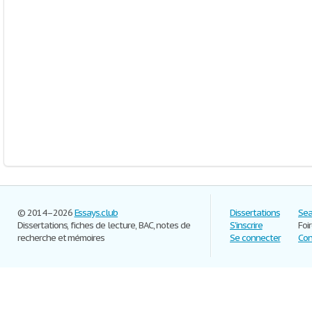
© 2014–2026
Essays.club
Dissertations
Sea
Dissertations, fiches de lecture, BAC, notes de
S'inscrire
Foi
recherche et mémoires
Se connecter
Con