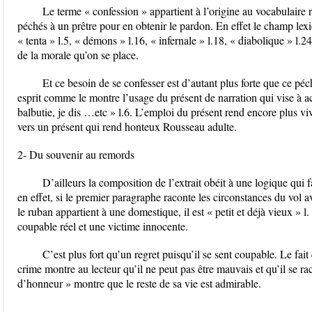
Le terme « confession » appartient à l’origine au vocabulaire rel
péchés à un prêtre pour en obtenir le pardon. En effet le champ lexic
« tenta » l.5, « démons » l.16, « infernale » l.18, « diabolique » l.
de la morale qu’on se place.
Et ce besoin de se confesser est d’autant plus forte que ce pé
esprit comme le montre l’usage du présent de narration qui vise à act
balbutie, je dis …etc » l.6. L’emploi du présent rend encore plus viv
vers un présent qui rend honteux Rousseau adulte.
2- Du souvenir au remords
D’ailleurs la composition de l’extrait obéit à une logique qui 
en effet, si le premier paragraphe raconte les circonstances du vol av
le ruban appartient à une domestique, il est « petit et déjà vieux » 
coupable réel et une victime innocente.
C’est plus fort qu’un regret puisqu’il se sent coupable. Le fait 
crime montre au lecteur qu’il ne peut pas être mauvais et qu’il se ra
d’honneur » montre que le reste de sa vie est admirable.