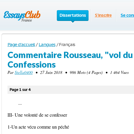
Dissertations
S'inscrire
Se con
Page d'accueil
/
Langues
/
Français
Commentaire Rousseau, "vol du 
Confessions
Par
Stella0400
• 27 Juin 2018 • 986 Mots (4 Pages) • 1 464 Vues
Page 1 sur 4
...
III- Une volonté de se confesser
1-Un acte vécu comme un péché