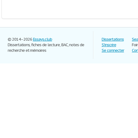
© 2014–2026
Essays.club
Dissertations
Sea
Dissertations, fiches de lecture, BAC, notes de
S'inscrire
Foi
recherche et mémoires
Se connecter
Con