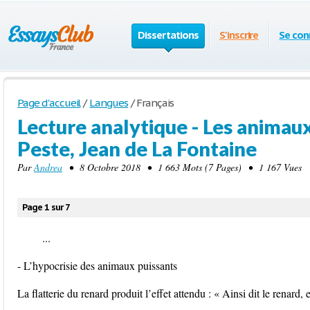
Dissertations
S'inscrire
Se con
Page d'accueil
/
Langues
/
Français
Lecture analytique - Les animau
Peste, Jean de La Fontaine
Par
Andrea
• 8 Octobre 2018 • 1 663 Mots (7 Pages) • 1 167 Vues
Page 1 sur 7
...
- L’hypocrisie des animaux puissants
La flatterie du renard produit l’effet attendu : « Ainsi dit le renard, 