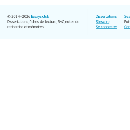
© 2014–2026
Essays.club
Dissertations
Sea
Dissertations, fiches de lecture, BAC, notes de
S'inscrire
Foi
recherche et mémoires
Se connecter
Con