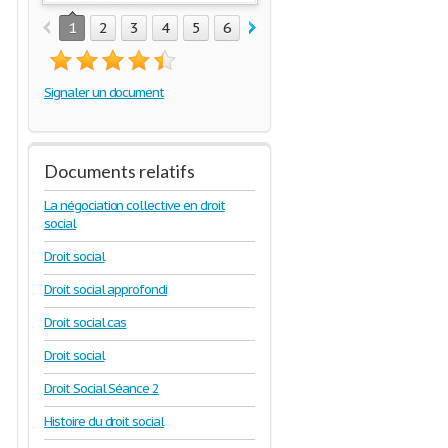
1
2
3
4
5
6
7
8
9
10
11
12
1
Signaler un document
Documents relatifs
La négociation collective en droit
social
Droit social
Droit social approfondi
Droit social cas
Droit social
Droit Social Séance 2
Histoire du droit social