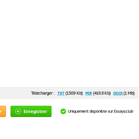
txt
pdf
docx
Télécharger :
(150.9 Kb)
(419.8 Kb)
(1 Mb)
e
Enregistrer
Uniquement disponible sur Essays.club