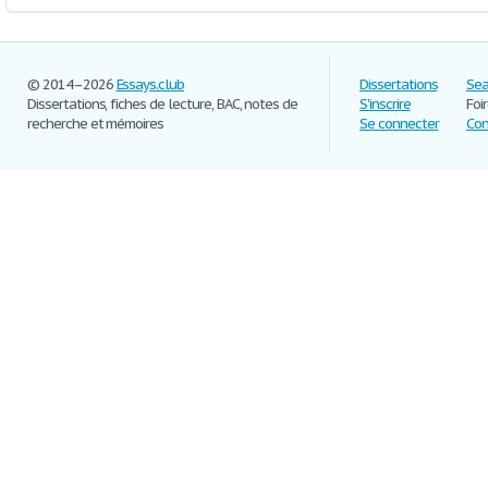
© 2014–2026
Essays.club
Dissertations
Sea
Dissertations, fiches de lecture, BAC, notes de
S'inscrire
Foi
recherche et mémoires
Se connecter
Con