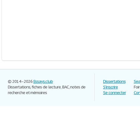
© 2014–2026
Essays.club
Dissertations
Sea
Dissertations, fiches de lecture, BAC, notes de
S'inscrire
Foi
recherche et mémoires
Se connecter
Con