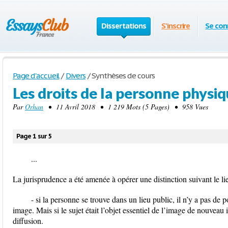
Dissertations
S'inscrire
Se con
Page d'accueil
/
Divers
/
Synthèses de cours
Les droits de la personne physi
Par
Orhan
• 11 Avril 2018 • 1 219 Mots (5 Pages) • 958 Vues
Page 1 sur 5
...
La jurisprudence a été amenée à opérer une distinction suivant le lieu
- si la personne se trouve dans un lieu public, il n’y a pas de p
image. Mais si le sujet était l’objet essentiel de l’image de nouveau 
diffusion.