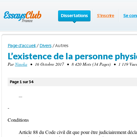
Dissertations
S'inscrire
Se con
Page d'accueil
/
Divers
/
Autres
L’existence de la personne phys
Par
Ninoka
• 16 Octobre 2017 • 8 420 Mots (34 Pages) • 1 119 Vue
Page 1 sur 34
...
-
Conditions
Article 88 du Code civil dit que pour être judiciairement décl