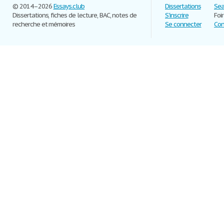
© 2014–2026
Essays.club
Dissertations
Sea
Dissertations, fiches de lecture, BAC, notes de
S'inscrire
Foi
recherche et mémoires
Se connecter
Con