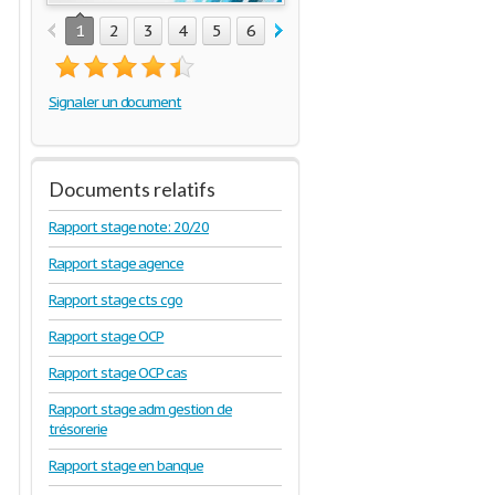
1
2
3
4
5
6
7
8
9
10
11
12
1
Signaler un document
Documents relatifs
Rapport stage note: 20/20
Rapport stage agence
Rapport stage cts cgo
Rapport stage OCP
Rapport stage OCP cas
Rapport stage adm gestion de
trésorerie
Rapport stage en banque