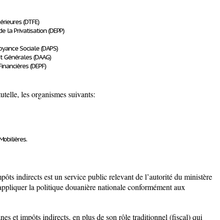
érieures (DTFE)
e la Privatisation (DEPP)
voyance Sociale (DAPS)
 et Générales (DAAG)
Financières (DEPF)
tutelle
, les organismes suivants:
obilières.
ôts indirects est un service public relevant de l’autorité du ministère
’appliquer la politique douanière nationale conformément aux
es et impôts indirects, en plus de son rôle traditionnel (fiscal) qui