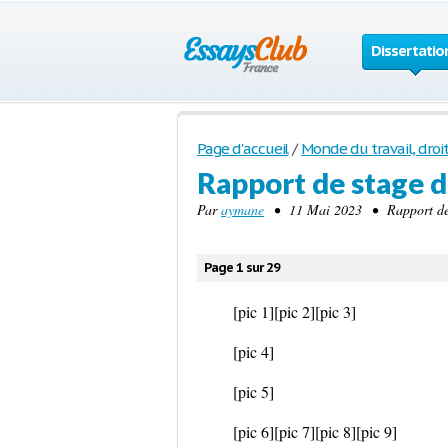
Dissertatio
Page d'accueil
/
Monde du travail, droi
Rapport de stage 
Par
aymane
• 11 Mai 2023 • Rapport de 
Page 1 sur 29
[pic 1]
[pic 2]
[pic 3]
[pic 4]
[pic 5]
[pic 6]
[pic 7]
[pic 8]
[pic 9]