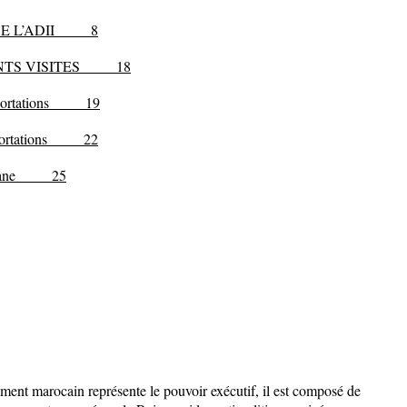
 DE L’ADII
8
EMENTS VISITES
18
 importations
19
 exportations
22
 douane
25
ement marocain représente le pouvoir exécutif, il est composé de