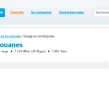
ns
S'inscrire
Se connecter
Contactez-nous
t et économie
/
Stage en entreprise
douanes
stage • 7 219 Mots (29 Pages) • 3 991 Vues