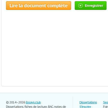
Lire la document complète
Enregistrer
© 2014–2026
Essays.club
Dissertations
Sea
Dissertations, fiches de lecture, BAC, notes de
S'inscrire
Foi