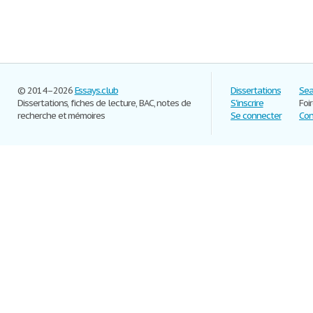
© 2014–2026
Essays.club
Dissertations
Sea
Dissertations, fiches de lecture, BAC, notes de
S'inscrire
Foi
recherche et mémoires
Se connecter
Con