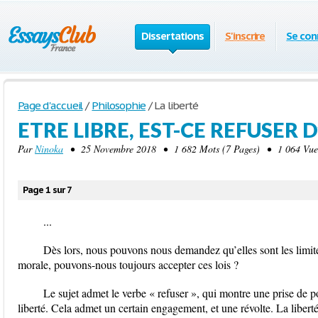
Dissertations
S'inscrire
Se con
Page d'accueil
/
Philosophie
/
La liberté
ETRE LIBRE, EST-CE REFUSER D
Par
Ninoka
• 25 Novembre 2018 • 1 682 Mots (7 Pages) • 1 064 Vue
Page 1 sur 7
...
Dès lors, nous pouvons nous demandez qu’elles sont les limites
morale, pouvons-nous toujours accepter ces lois ?
Le sujet admet le verbe « refuser », qui montre une prise de p
liberté. Cela admet un certain engagement, et une révolte. La liber