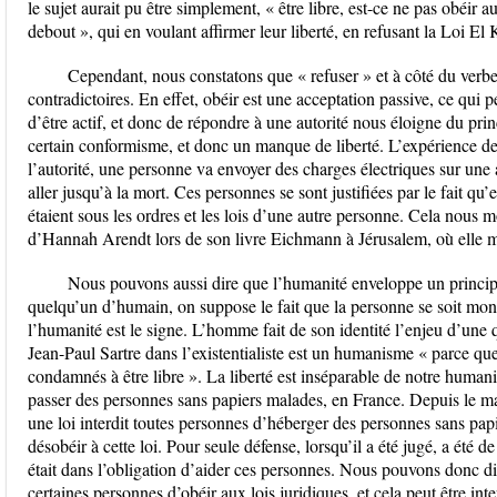
le sujet aurait pu être simplement, « être libre, est-ce ne pas obéi
debout », qui en voulant affirmer leur liberté, en refusant la Loi El 
Cependant, nous constatons que « refuser » et à côté du verbe
contradictoires. En effet, obéir est une acceptation passive, ce qui p
d’être actif, et donc de répondre à une autorité nous éloigne du pr
certain conformisme, et donc un manque de liberté. L’expérience de 
l’autorité, une personne va envoyer des charges électriques sur une 
aller jusqu’à la mort. Ces personnes se sont justifiées par le fait qu’e
étaient sous les ordres et les lois d’une autre personne. Cela nous 
d’Hannah Arendt lors de son livre Eichmann à Jérusalem, où elle 
Nous pouvons aussi dire que l’humanité enveloppe un principe 
quelqu’un d’humain, on suppose le fait que la personne se soit mon
l’humanité est le signe. L’homme fait de son identité l’enjeu d’une 
Jean-Paul Sartre dans l’existentialiste est un humanisme « parc
condamnés à être libre ». La liberté est inséparable de notre humani
passer des personnes sans papiers malades, en France. Depuis le m
une loi interdit toutes personnes d’héberger des personnes sans pa
désobéir à cette loi. Pour seule défense, lorsqu’il a été jugé, a été de
était dans l’obligation d’aider ces personnes. Nous pouvons donc d
certaines personnes d’obéir aux lois juridiques, et cela peut être in