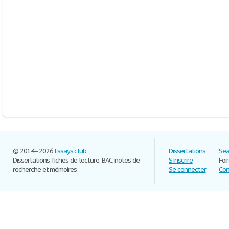
© 2014–2026
Essays.club
Dissertations
Sea
Dissertations, fiches de lecture, BAC, notes de
S'inscrire
Foi
recherche et mémoires
Se connecter
Con