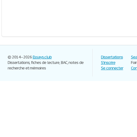
© 2014–2026
Essays.club
Dissertations
Sea
Dissertations, fiches de lecture, BAC, notes de
S'inscrire
Foi
recherche et mémoires
Se connecter
Con