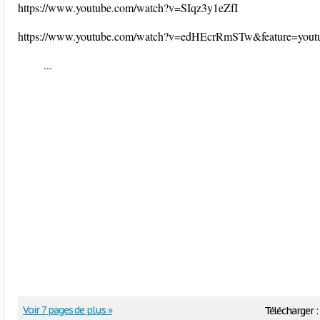
https://www.youtube.com/watch?v=SIqz3y1eZfI
https://www.youtube.com/watch?v=edHEcrRmSTw&feature=yout
...
Voir 7 pages de plus »
Télécharger :