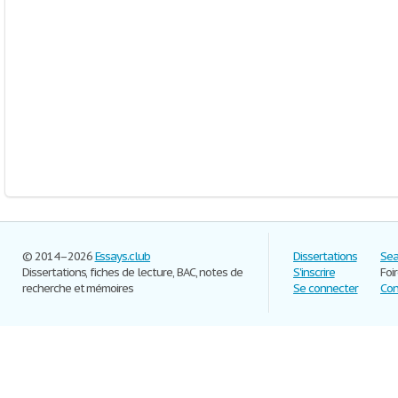
© 2014–2026
Essays.club
Dissertations
Sea
Dissertations, fiches de lecture, BAC, notes de
S'inscrire
Foi
recherche et mémoires
Se connecter
Con