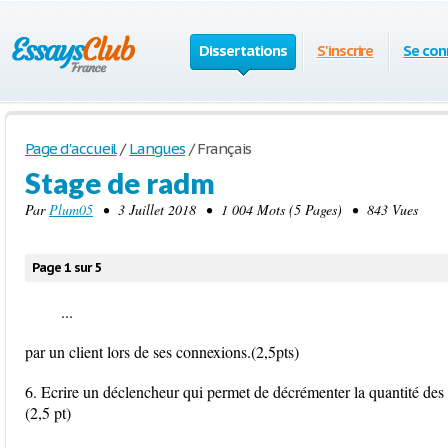
Dissertations
S'inscrire
Se con
Page d'accueil
/
Langues
/
Français
Stage de radm
Par
Plum05
• 3 Juillet 2018 • 1 004 Mots (5 Pages) • 843 Vues
Page 1 sur 5
...
par un client lors de ses connexions.(2,5pts)
6. Ecrire un déclencheur qui permet de décrémenter la quantité des ti
(2,5 pt)