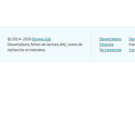
© 2014–2026
Essays.club
Dissertations
Sea
Dissertations, fiches de lecture, BAC, notes de
S'inscrire
Foi
recherche et mémoires
Se connecter
Con