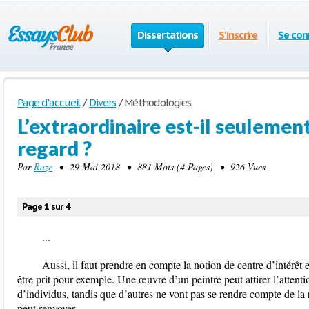
Dissertations
S'inscrire
Se con
Page d'accueil
/
Divers
/
Méthodologies
L’extraordinaire est-il seulemen
regard ?
Par
Raze
• 29 Mai 2018 • 881 Mots (4 Pages) • 926 Vues
Page 1 sur 4
...
Aussi, il faut prendre en compte la notion de centre d’intérêt e
être prit pour exemple. Une œuvre d’un peintre peut attirer l’attenti
d’individus, tandis que d’autres ne vont pas se rendre compte de la ra
peut renvoyer.