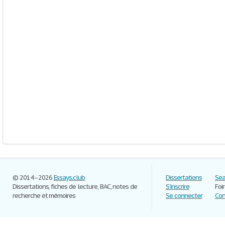
© 2014–2026
Essays.club
Dissertations
Sea
Dissertations, fiches de lecture, BAC, notes de
S'inscrire
Foi
recherche et mémoires
Se connecter
Con