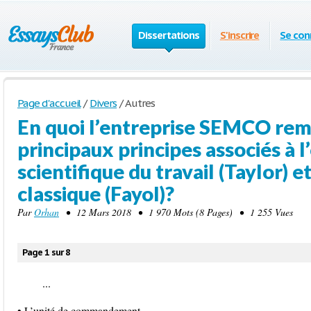
Dissertations
S'inscrire
Se con
Page d'accueil
/
Divers
/
Autres
En quoi l’entreprise SEMCO rem
principaux principes associés à l
scientifique du travail (Taylor) e
classique (Fayol)?
Par
Orhan
• 12 Mars 2018 • 1 970 Mots (8 Pages) • 1 255 Vues
Page 1 sur 8
...
• L’unité de commandement