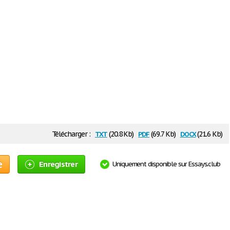
txt
pdf
docx
Télécharger :
(20.8 Kb)
(69.7 Kb)
(21.6 Kb)
e
Enregistrer
Uniquement disponible sur Essays.club