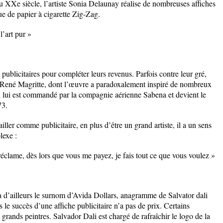
du XXe siècle, l’artiste Sonia Delaunay réalise de nombreuses affiches
ue de papier à cigarette Zig-Zag.
l’art pur »
 publicitaires pour compléter leurs revenus. Parfois contre leur gré,
ge, René Magritte, dont l’œuvre a paradoxalement inspiré de nombreux
el lui est commandé par la compagnie aérienne Sabena et devient le
73.
iller comme publicitaire, en plus d’être un grand artiste, il a un sens
lexe :
la réclame, dès lors que vous me payez, je fais tout ce que vous voulez »
a d’ailleurs le surnom d’Avida Dollars, anagramme de Salvator dali
 le succès d’une affiche publicitaire n’a pas de prix. Certains
ès grands peintres. Salvador Dali est chargé de rafraîchir le logo de la