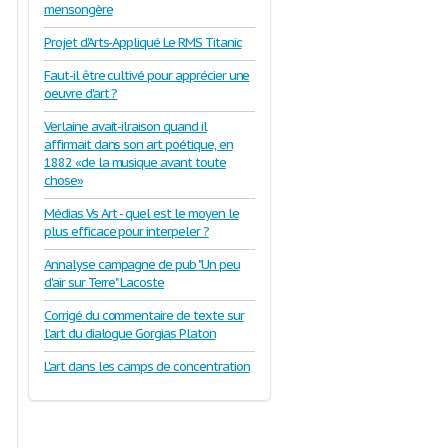
mensongère
Projet d'Arts-Appliqué Le RMS Titanic
Faut-il être cultivé pour apprécier une
oeuvre d'art ?
Verlaine avait-ilraison quand il
affirmait dans son art poétique, en
1882 «de la musique avant toute
chose»
Médias Vs Art - quel est le moyen le
plus efficace pour interpeler ?
Annalyse campagne de pub "Un peu
d'air sur Terre" Lacoste
Corrigé du commentaire de texte sur
l’art du dialogue Gorgias Platon
L'art dans les camps de concentration