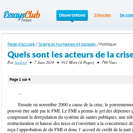
Dissertations
S'inscrire
Se con
Page d'accueil
/
Sciences humaines et sociales
/
Politique
Quels sont les acteurs de la cri
Par
Andrea
• 7 Juin 2018 • 912 Mots (4 Pages) • 798 Vues
Page 1 sur 4
...
Ensuite en novembre 2000 a cause de la crise, le gouverneme
pouvoir être aidé par le FMI. Le FMI a permis le gel des dépenses 
comprenait la dérégulation du système de santés publiques, une ré
restructuration et hausse des taxes et l’ouverture a la concurrence
reçu l’approbation de du FMI et donc l‘ accord de crédit de la part 