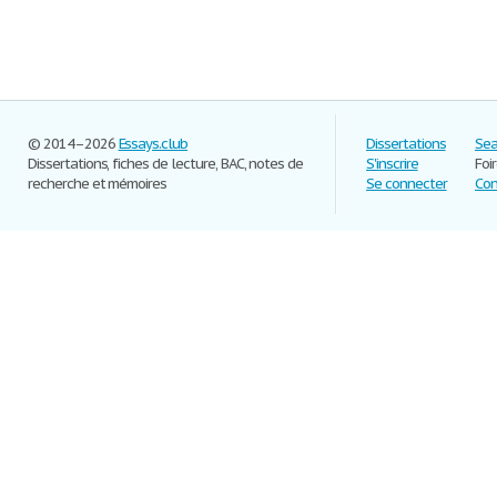
© 2014–2026
Essays.club
Dissertations
Sea
Dissertations, fiches de lecture, BAC, notes de
S'inscrire
Foi
recherche et mémoires
Se connecter
Con