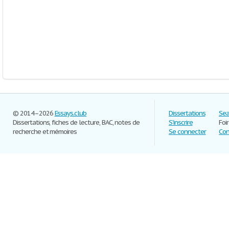
© 2014–2026
Essays.club
Dissertations
Sea
Dissertations, fiches de lecture, BAC, notes de
S'inscrire
Foi
recherche et mémoires
Se connecter
Con