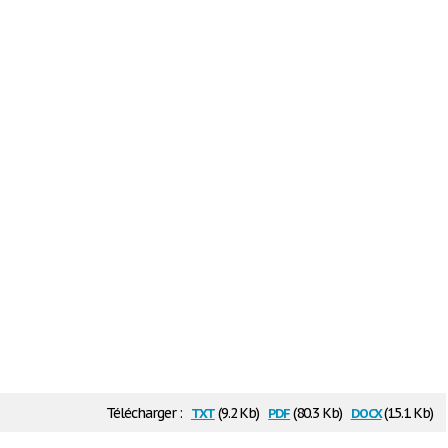
txt
pdf
docx
Télécharger :
(9.2 Kb)
(80.3 Kb)
(15.1 Kb)