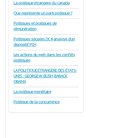
La politique etrangere du canada
Que représente un parti politique ?
Politiques et pratiques de
rémunération
Politiques sociales DC4-analyse d'un
dispositif PCH
Les actions du web dans les conflits
politiques
LA POLITIQUE ÉTRANGÈRE DES ÉTATS-
UNIS : GEORGE W. BUSH, BARACK
OBAMA
La politique monétaire
Politique de la concurrence