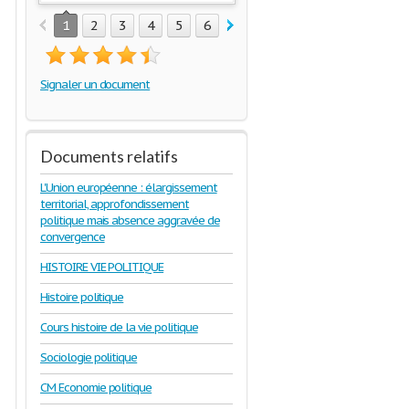
1
2
3
4
5
6
7
Signaler un document
Documents relatifs
L'Union européenne : élargissement
territorial, approfondissement
politique mais absence aggravée de
convergence
HISTOIRE VIE POLITIQUE
Histoire politique
Cours histoire de la vie politique
Sociologie politique
CM Economie politique