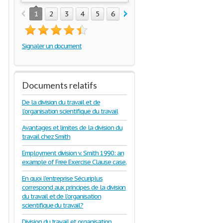
1
2
3
4
5
6
Signaler un document
Documents relatifs
De la division du travail et de
l’organisation scientifique du travail
Avantages et limites de la division du
travail chez Smith
Employment division v. Smith 1990: an
example of Free Exercise Clause case.
En quoi l'entreprise Sécuriplus
correspond aux principes de la division
du travail et de l’organisation
scientifique du travail?
Division du travail et organisation