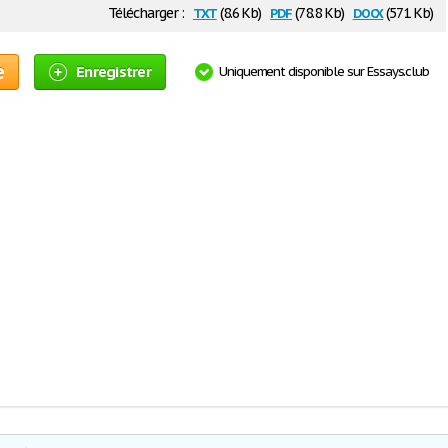
txt
pdf
docx
Télécharger :
(8.6 Kb)
(78.8 Kb)
(571 Kb)
e
Enregistrer
Uniquement disponible sur Essays.club