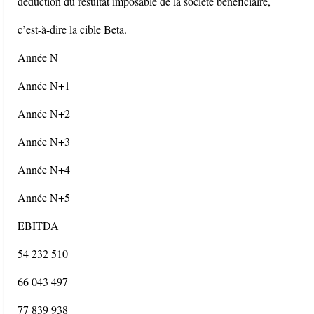
déduction du résultat imposable de la société bénéficiaire,
c’est-à-dire la cible Beta.
Année N
Année N+1
Année N+2
Année N+3
Année N+4
Année N+5
EBITDA
54 232 510
66 043 497
77 839 938