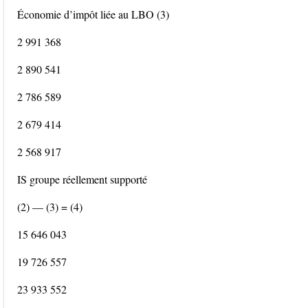
Économie d’impôt liée au LBO (3)
2 991 368
2 890 541
2 786 589
2 679 414
2 568 917
IS groupe réellement supporté
(2) — (3) = (4)
15 646 043
19 726 557
23 933 552