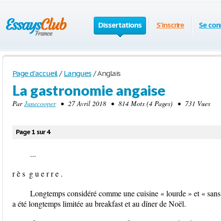
Dissertations
S'inscrire
Se con
Page d'accueil
/
Langues
/
Anglais
La gastronomie angaise
Par
Junecooper
• 27 Avril 2018 • 814 Mots (4 Pages) • 731 Vues
Page 1 sur 4
...
r è s ­ g u e r r e .
Longtemps considéré comme une cuisine « lourde » et « sans
a été longtemps limitée au breakfast et au dîner de Noël.