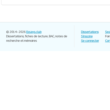
© 2014–2026
Essays.club
Dissertations
Sea
Dissertations, fiches de lecture, BAC, notes de
S'inscrire
Foi
recherche et mémoires
Se connecter
Con